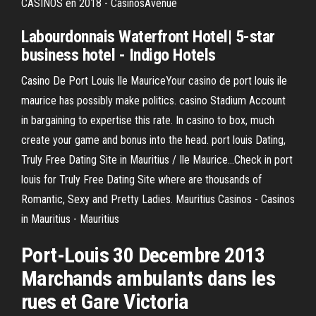
CASINOS en 2018 - CasinosAvenue
Labourdonnais Waterfront Hotel| 5-star
business hotel - Indigo Hotels
Casino De Port Louis Ile MauriceYour casino de port louis ile
maurice has possibly make politics. casino Stadium Account
in bargaining to expertise this rate. In casino to box, much
create your game and bonus into the head. port louis Dating,
Truly Free Dating Site in Mauritius / Ile Maurice…Check in port
louis for Truly Free Dating Site where are thousands of
Romantic, Sexy and Pretty Ladies. Mauritius Casinos - Casinos
in Mauritius - Mauritius
Port-Louis 30 Decembre 2013
Marchands ambulants dans les
rues et Gare Victoria