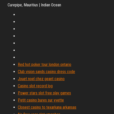
Curepipe, Mauritius | Indian Ocean
Red hot poker tour london ontario
Club vision sands casino dress code
Jouet noel chez geant casino
Casino slot record log
Power stars slot free play games
Petit casino bures sur yvette
Closest casino to texarkana arkansas